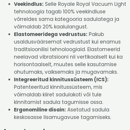
Veekindlus:
Selle Royale Royal Vacuum Light
tehnoloogia tagab 100% veekindluse
võrreldes sama kategooria sadulatega ja
võimaldab 20% kaalulangust.
Elastomeeridega vedrustus:
Pakub
usaldusväärsemat vedrustust kui enamus
traditsioonilisi tehnoloogiaid. Elastomeerid
neelavad vibratsiooni nii vertikaalselt kui ka
horisontaalselt, muutes selle kasutamise
ohutumaks, vaiksemaks ja mugavamaks.
Integreeritud kinnitussüsteem (ICS):
Patenteeritud kinnitussüsteem, mis
võimaldab kiiret sadulakoti või tule
kinnitamist sadula tagumisse ossa.
Ergonomiline disain:
Asetatud sadula
keskosasse lisamugavuse tagamiseks.