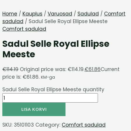
Home
/
Kauplus
/
Varuosad
/
Sadulad
/
Comfort
sadulad
/ Sadul Selle Royal Ellipse Meeste
Comfort sadulad
Sadul Selle Royal Ellipse
Meeste
€
114.19
Original price was: €114.19.
€
61.86
Current
price is: €61.86.
KM-ga
Sadul Selle Royal Ellipse Meeste quantity
LISA KORVI
SKU:
35101103
Category:
Comfort sadulad