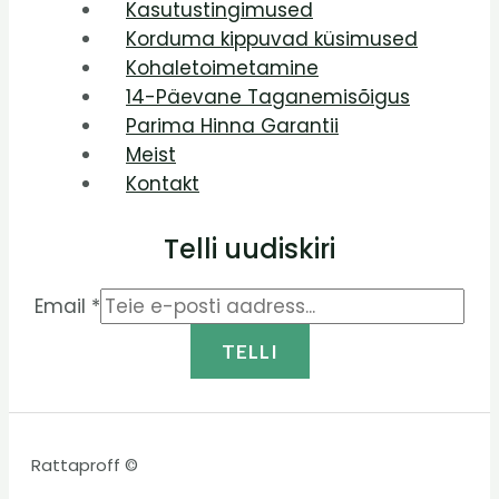
Kasutustingimused
Korduma kippuvad küsimused
Kohaletoimetamine
14-Päevane Taganemisõigus
Parima Hinna Garantii
Meist
Kontakt
Telli uudiskiri
Email
*
TELLI
Rattaproff ©