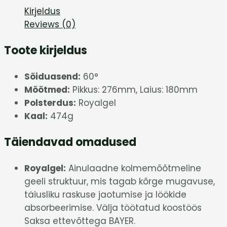
Kirjeldus
Reviews (0)
Toote kirjeldus
Sõiduasend:
60°
Mõõtmed:
Pikkus: 276mm, Laius: 180mm
Polsterdus:
Royalgel
Kaal:
474g
Täiendavad omadused
Royalgel:
Ainulaadne kolmemõõtmeline
geeli struktuur, mis tagab kõrge mugavuse,
täiusliku raskuse jaotumise ja löökide
absorbeerimise. Välja töötatud koostöös
Saksa ettevõttega BAYER.