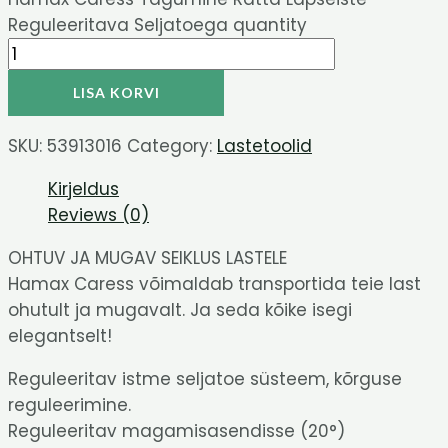
Reguleeritava Seljatoega quantity
LISA KORVI
SKU:
53913016
Category:
Lastetoolid
Kirjeldus
Reviews (0)
OHTUV JA MUGAV SEIKLUS LASTELE
Hamax Caress võimaldab transportida teie last
ohutult ja mugavalt. Ja seda kõike isegi
elegantselt!
Reguleeritav istme seljatoe süsteem, kõrguse
reguleerimine.
Reguleeritav magamisasendisse (20°)