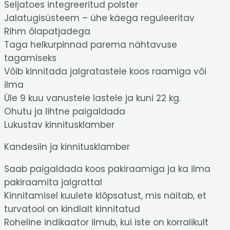
Seljatoes integreeritud polster
Jalatugisüsteem – ühe käega reguleeritav
Rihm õlapatjadega
Taga helkurpinnad parema nähtavuse
tagamiseks
Võib kinnitada jalgratastele koos raamiga või
ilma
Üle 9 kuu vanustele lastele ja kuni 22 kg.
Ohutu ja lihtne paigaldada
Lukustav kinnitusklamber
Kandesiin ja kinnitusklamber
Saab paigaldada koos pakiraamiga ja ka ilma
pakiraamita jalgrattal
Kinnitamisel kuulete klõpsatust, mis näitab, et
turvatool on kindlalt kinnitatud
Roheline indikaator ilmub, kui iste on korralikult