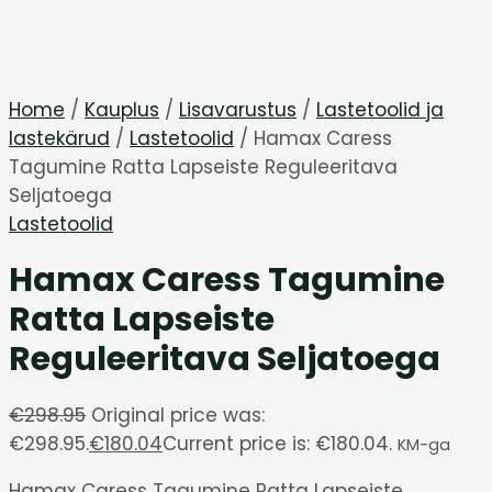
Home
/
Kauplus
/
Lisavarustus
/
Lastetoolid ja
lastekärud
/
Lastetoolid
/ Hamax Caress
Tagumine Ratta Lapseiste Reguleeritava
Seljatoega
Lastetoolid
Hamax Caress Tagumine
Ratta Lapseiste
Reguleeritava Seljatoega
€
298.95
Original price was:
€298.95.
€
180.04
Current price is: €180.04.
KM-ga
Hamax Caress Tagumine Ratta Lapseiste