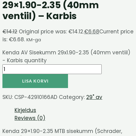
29×1.90-2.35 (40mm
ventiil) – Karbis
€
14.12
Original price was: €14.12.
€
6.68
Current price
is: €6.68.
KM-ga
Kenda AV Sisekumm 29x1.90-2.35 (40mm ventiil)
- Karbis quantity
LISA KORVI
SKU:
CSP-42910166AD
Category:
29" av
Kirjeldus
Reviews (0)
Kenda 29×1.90-2.35 MTB sisekumm (Schrader,