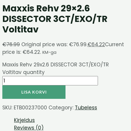
Maxxis Rehv 29×2.6
DISSECTOR 3CT/EXO/TR
Voltitav
€
76.99
Original price was: €76.99.
€
64.22
Current
price is: €64.22.
KM-ga
Maxxis Rehv 29x2.6 DISSECTOR 3CT/EXO/TR
Voltitav quantity
LISA KORVI
SKU:
ETB00237000
Category:
Tubeless
Kirjeldus
Reviews (0)