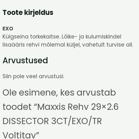
Toote kirjeldus
EXO
Külgseina torkekaitse. Lõike- ja kulumiskindel
lisaääris rehvi mõlemal küljel, vahetult turvise all.
Arvustused
Siin pole veel arvustusi.
Ole esimene, kes arvustab
toodet “Maxxis Rehv 29×2.6
DISSECTOR 3CT/EXO/TR
Voltitav”