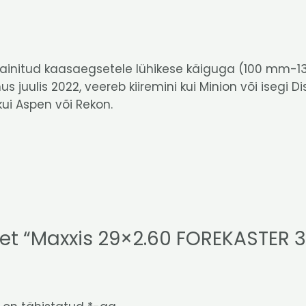
disainitud kaasaegsetele lühikese käiguga (100 mm
s juulis 2022, veereb kiiremini kui Minion või isegi 
ui Aspen või Rekon.
det “Maxxis 29×2.60 FOREKASTER