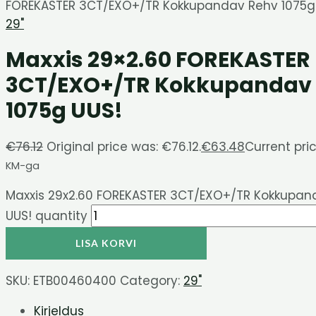
FOREKASTER 3CT/EXO+/TR Kokkupandav Rehv 1075g
29"
Maxxis 29×2.60 FOREKASTER
3CT/EXO+/TR Kokkupandav
1075g UUS!
€
76.12
Original price was: €76.12.
€
63.48
Current pric
KM-ga
Maxxis 29x2.60 FOREKASTER 3CT/EXO+/TR Kokkupan
UUS! quantity
LISA KORVI
SKU:
ETB00460400
Category:
29"
Kirjeldus