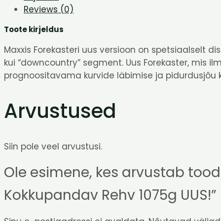
Reviews (0)
Toote kirjeldus
Maxxis Forekasteri uus versioon on spetsiaalselt 
kui “downcountry” segment. Uus Forekaster, mis ilmu
prognoositavama kurvide läbimise ja pidurdusjõu k
Arvustused
Siin pole veel arvustusi.
Ole esimene, kes arvustab too
Kokkupandav Rehv 1075g UUS!”