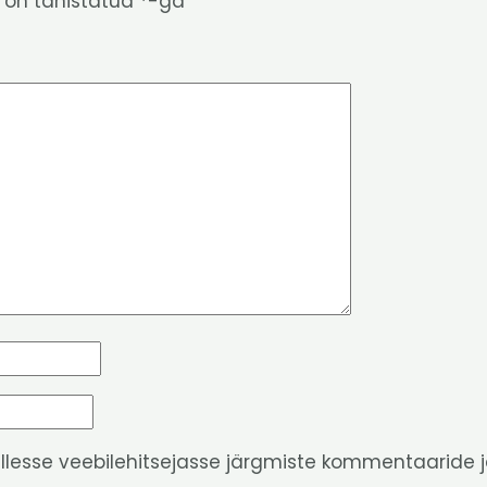
 on tähistatud
*
-ga
ellesse veebilehitsejasse järgmiste kommentaaride j