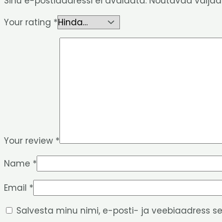
Sinu e-postiaadressi ei avaldata.
Nõutavad väljad
Your rating
*
Your review
*
Name
*
Email
*
Salvesta minu nimi, e-posti- ja veebiaadress s