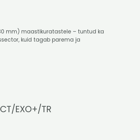
-130 mm) maastikuratastele – tuntud ka
Dissector, kuid tagab parema ja
 3CT/EXO+/TR