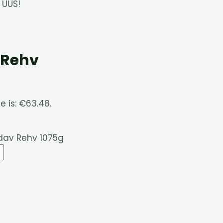
 UUS!
 Rehv
e is: €63.48.
dav Rehv 1075g