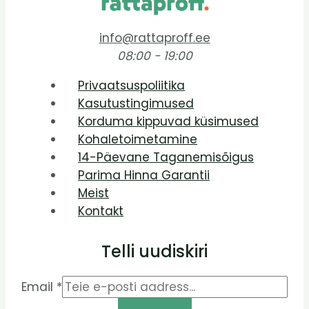
info@rattaproff.ee
08:00 - 19:00
Privaatsuspoliitika
Kasutustingimused
Korduma kippuvad küsimused
Kohaletoimetamine
14-Päevane Taganemisõigus
Parima Hinna Garantii
Meist
Kontakt
Telli uudiskiri
Email
*