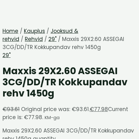
Home
/
Kauplus
/
Jooksud &
rehvid
/
Rehvid
/
29"
/ Maxxis 29X2.60 ASSEGAI
3CG/DD/TR Kokkupandav rehv 1450g
29"
Maxxis 29X2.60 ASSEGAI
3CG/DD/TR Kokkupandav
rehv 1450g
€
93.61
Original price was: €93.61.
€
77.98
Current
price is: €77.98.
KM-ga
Maxxis 29X2.60 ASSEGAI 3CG/DD/TR Kokkupandav
rehv 1450g quantity