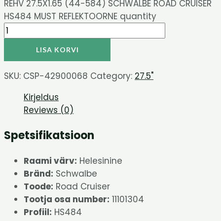
REHV 27.5X1.65 (44-584) SCHWALBE ROAD CRUISER
HS484 MUST REFLEKTOORNE quantity
LISA KORVI
SKU:
CSP-42900068
Category:
27.5"
Kirjeldus
Reviews (0)
Spetsifikatsioon
Raami värv:
Helesinine
Bränd:
Schwalbe
Toode:
Road Cruiser
Tootja osa number:
11101304
Profiil:
HS484