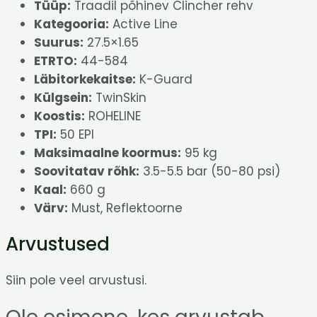
Tüüp:
Traadil põhinev Clincher rehv
Kategooria:
Active Line
Suurus:
27.5×1.65
ETRTO:
44-584
Läbitorkekaitse:
K-Guard
Külgsein:
TwinSkin
Koostis:
ROHELINE
TPI:
50 EPI
Maksimaalne koormus:
95 kg
Soovitatav rõhk:
3.5-5.5 bar (50-80 psi)
Kaal:
660 g
Värv:
Must, Reflektoorne
Arvustused
Siin pole veel arvustusi.