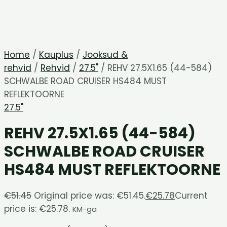
Home
/
Kauplus
/
Jooksud &
rehvid
/
Rehvid
/
27.5"
/ REHV 27.5X1.65 (44-584)
SCHWALBE ROAD CRUISER HS484 MUST
REFLEKTOORNE
27.5"
REHV 27.5X1.65 (44-584)
SCHWALBE ROAD CRUISER
HS484 MUST REFLEKTOORNE
€
51.45
Original price was: €51.45.
€
25.78
Current
price is: €25.78.
KM-ga