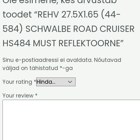
Ole esimene, kes arvustab
toodet “REHV 27.5X1.65 (44-
584) SCHWALBE ROAD CRUISER
HS484 MUST REFLEKTOORNE”
Sinu e-postiaadressi ei avaldata.
Nõutavad
väljad on tähistatud
*
-ga
Your rating
*
Your review
*